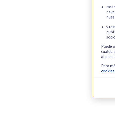
rast
nave
nues
y ras
publi
socio
Puede a
cualqui
al pie d
Para má
cookies