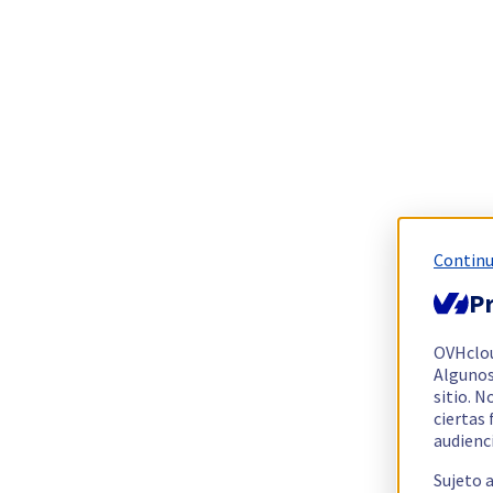
Continu
Pr
OVHclo
Algunos
sitio. N
ciertas
audienc
Sujeto 