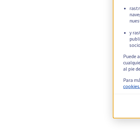
rast
nave
nues
y ras
publi
socio
Puede a
cualqui
al pie d
Para má
cookies