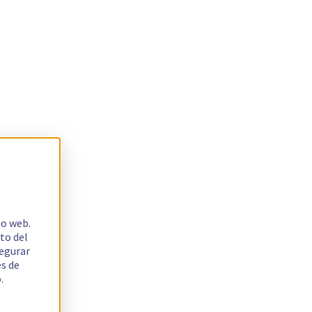
io web.
to del
segurar
es de
.