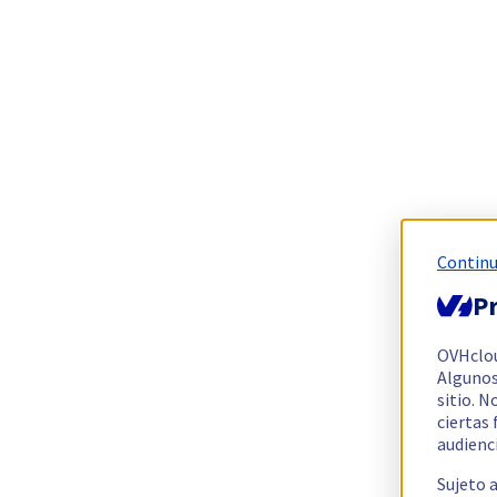
Continu
Pr
OVHclo
Algunos
sitio. N
ciertas
audienc
Sujeto 