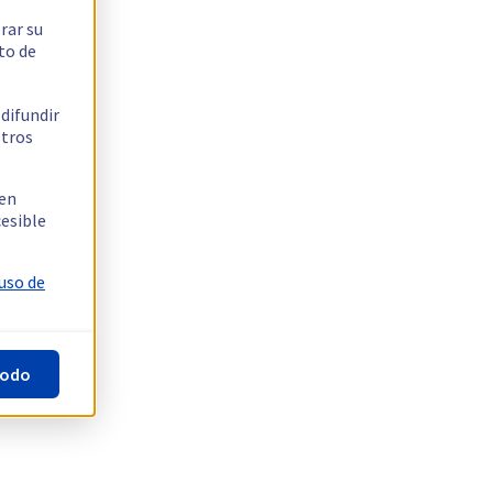
rar su
to de
 difundir
stros
 en
cesible
 uso de
todo