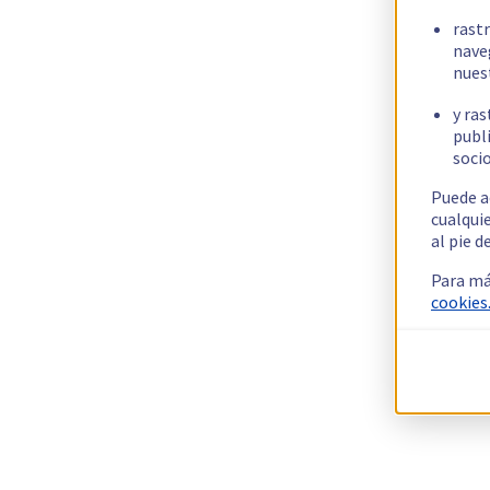
rast
nave
nues
y ras
publi
socio
Puede a
cualqui
al pie d
Para má
cookies