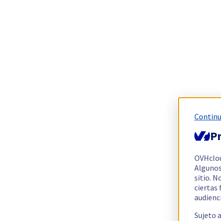
Continu
Pr
OVHclo
Algunos
sitio. N
ciertas
audienc
Sujeto 