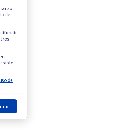
rar su
to de
 difundir
stros
 en
cesible
 uso de
todo