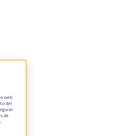
io web.
to del
segurar
es de
.