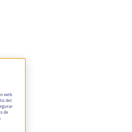
io web.
to del
segurar
es de
.