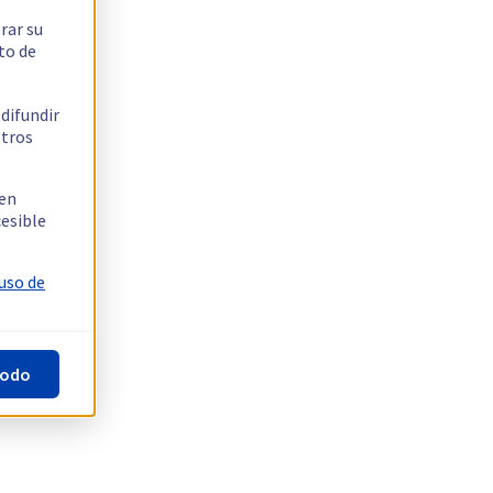
rar su
to de
 difundir
stros
 en
cesible
 uso de
todo