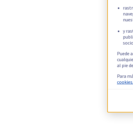
rast
nave
nues
y ras
publi
socio
Puede a
cualqui
al pie d
Para má
cookies