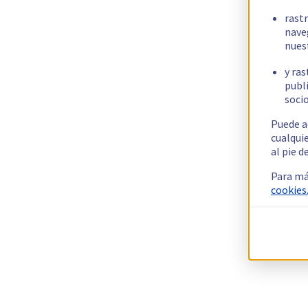
rast
nave
nues
y ras
publi
socio
Puede a
cualqui
al pie d
Para má
cookies