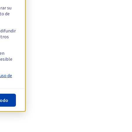
rar su
to de
 difundir
stros
 en
cesible
 uso de
todo