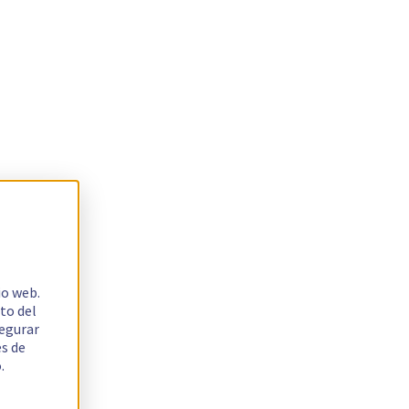
io web.
to del
segurar
es de
.