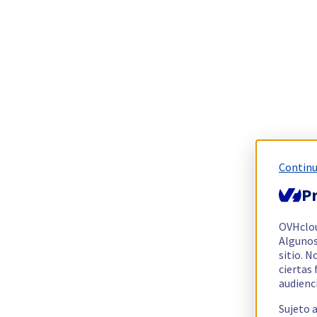
Continu
Pr
OVHclo
Algunos
sitio. N
ciertas
audienc
Sujeto 