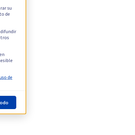
rar su
to de
 difundir
stros
 en
cesible
 uso de
todo