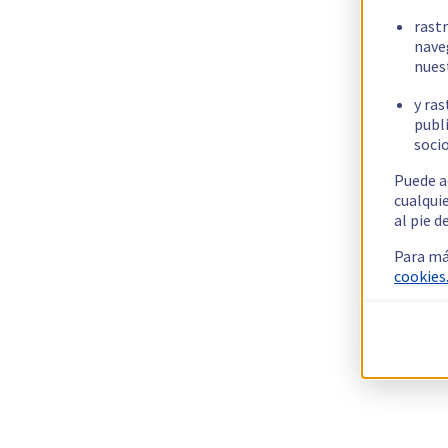
rast
nave
nues
y ras
publi
socio
Puede a
cualqui
al pie d
Para má
cookies