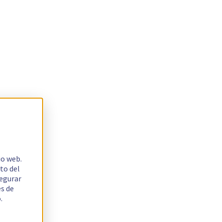
io web.
to del
segurar
es de
.