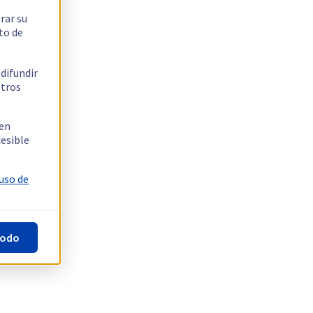
rar su
to de
 difundir
stros
 en
cesible
 uso de
todo