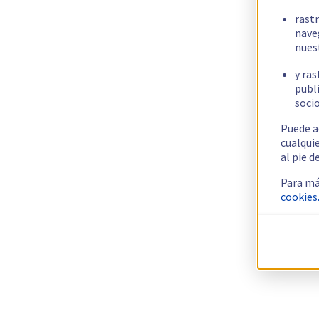
rast
nave
nues
y ras
publi
socio
Puede a
cualqui
al pie d
Para má
cookies