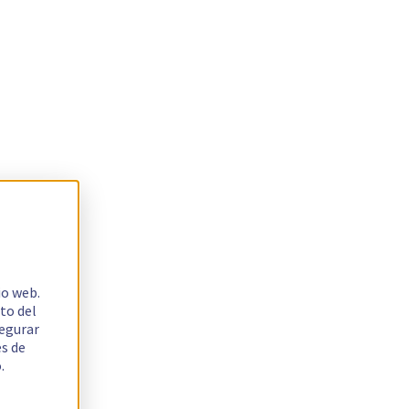
io web.
to del
segurar
es de
.