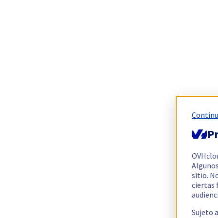
Continu
Pr
OVHclo
Algunos
sitio. N
ciertas
audienc
Sujeto 