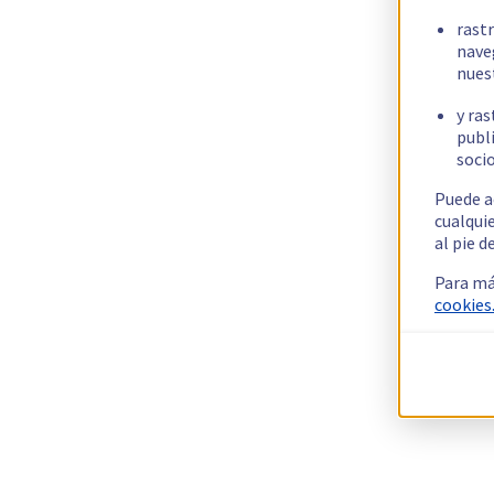
rast
nave
nues
y ras
publi
socio
Puede a
cualqui
al pie d
Para má
cookies