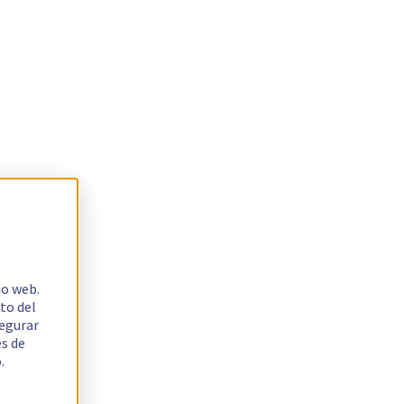
io web.
to del
segurar
es de
.