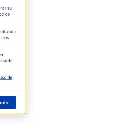
rar su
to de
 difundir
stros
 en
cesible
 uso de
todo