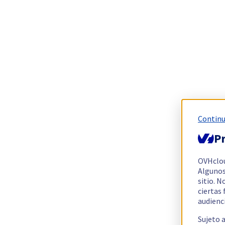
Continu
Pr
OVHclo
Algunos
sitio. N
ciertas
audienc
Sujeto 