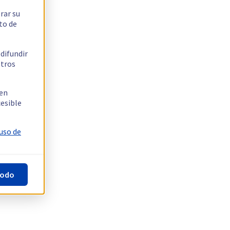
rar su
to de
 difundir
stros
 en
cesible
 uso de
todo