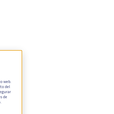
io web.
to del
segurar
es de
.