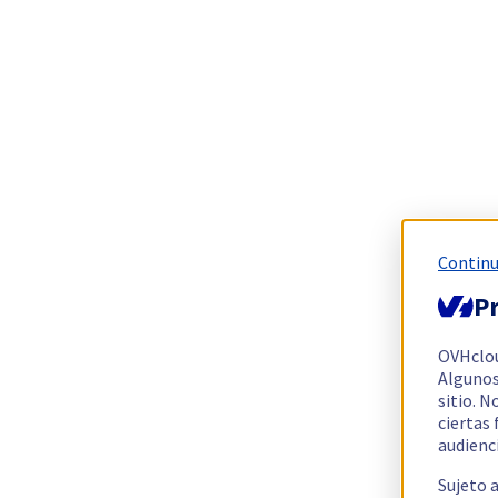
Continu
Pr
OVHclo
Algunos
sitio. N
ciertas
audienc
Sujeto 