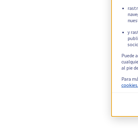
rast
nave
nues
y ras
publi
socio
Puede a
cualqui
al pie d
Para má
cookies