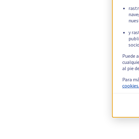
rast
nave
nues
y ras
publi
socio
Puede a
cualqui
al pie d
Para má
cookies