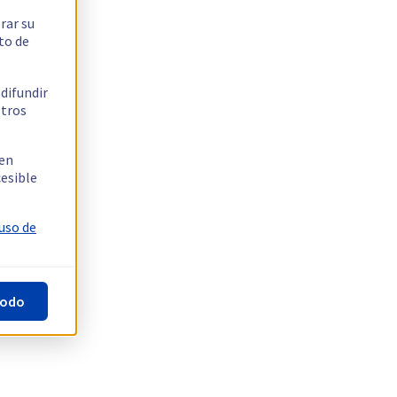
rar su
to de
 difundir
stros
 en
cesible
 uso de
todo