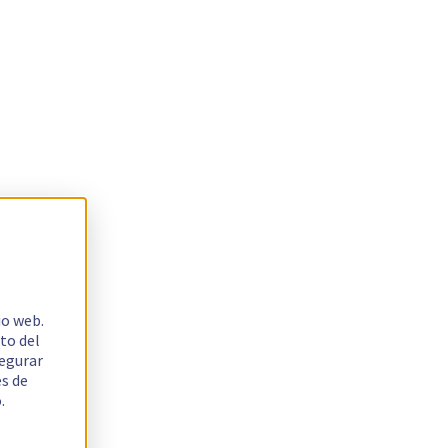
io web.
to del
segurar
es de
.