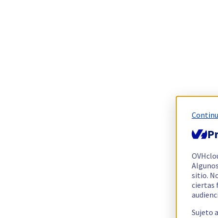
Continu
Pr
OVHclo
Algunos
sitio. N
ciertas
audienc
Sujeto 