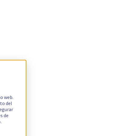
io web.
to del
segurar
es de
.