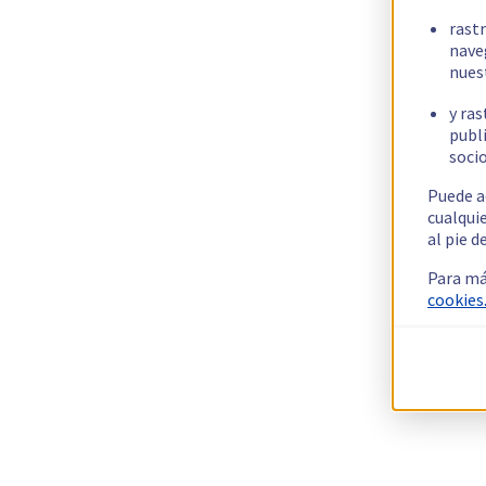
rast
nave
nues
y ras
publi
socio
Puede a
cualqui
al pie d
Para má
cookies