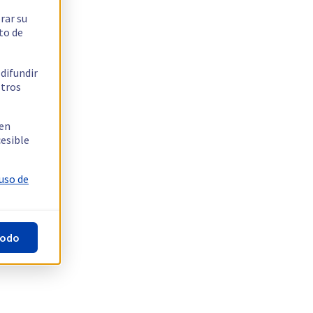
rar su
to de
 difundir
stros
 en
cesible
 uso de
todo