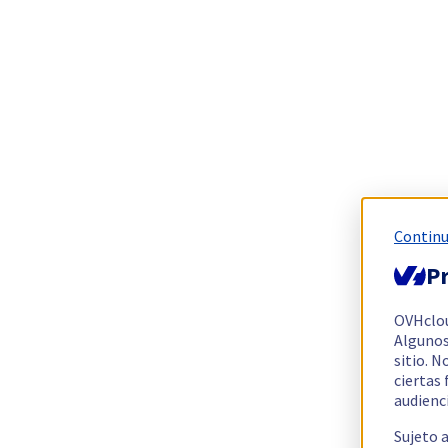
Continu
Pr
OVHclo
Algunos
sitio. N
ciertas
audienc
Sujeto 