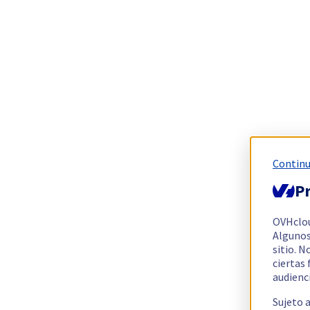
Continu
Pr
OVHclo
Algunos
sitio. N
ciertas
audienc
Sujeto 