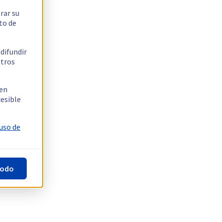
rar su
to de
 difundir
stros
 en
cesible
 uso de
todo