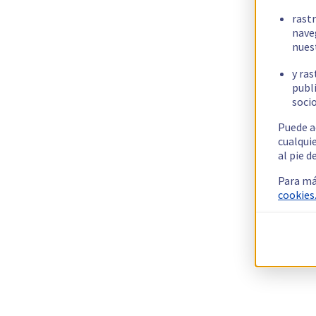
rast
nave
nues
y ras
publi
socio
Puede a
cualqui
al pie d
Para má
cookies