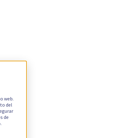
io web.
to del
segurar
es de
.