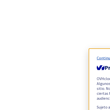
Continu
Pr
OVHclo
Algunos
sitio. N
ciertas
audienc
Sujeto 