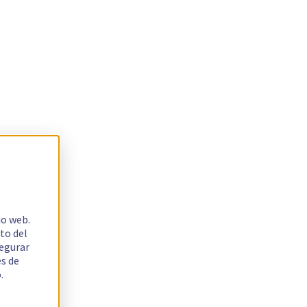
io web.
to del
segurar
es de
.