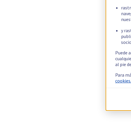
rast
nave
nues
y ras
publi
socio
Puede a
cualqui
al pie d
Para má
cookies