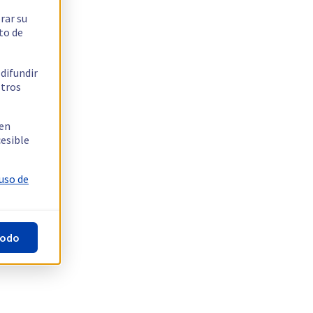
rar su
to de
 difundir
stros
 en
cesible
 uso de
todo