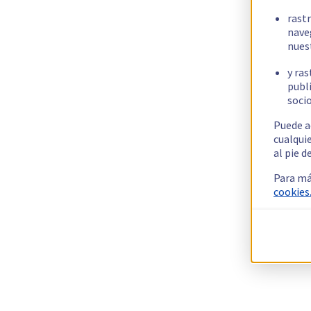
rast
nave
nues
y ras
publi
socio
Puede a
cualqui
al pie d
Para má
cookies