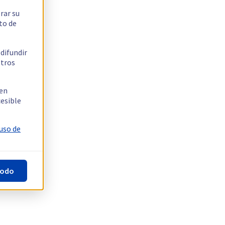
rar su
to de
 difundir
stros
 en
cesible
 uso de
todo