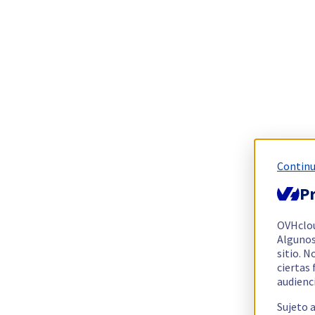
Continu
Pr
OVHclo
Algunos
sitio. N
ciertas
audienc
Sujeto 