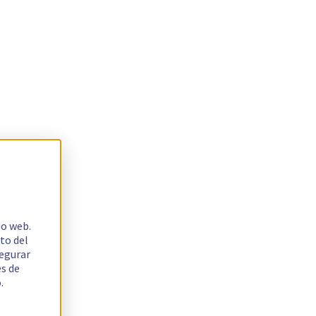
io web.
to del
segurar
es de
.