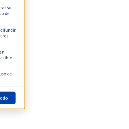
rar su
to de
 difundir
stros
 en
cesible
 uso de
todo