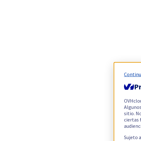
Continu
Pr
OVHclo
Algunos
sitio. N
ciertas
audienc
Sujeto 