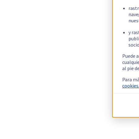
rast
nave
nues
y ras
publi
socio
Puede a
cualqui
al pie d
Para má
cookies