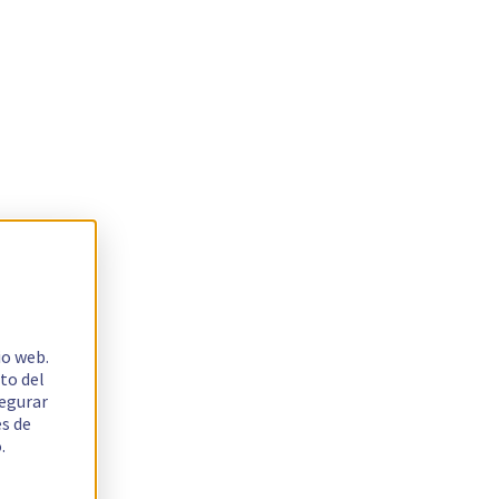
io web.
to del
segurar
es de
.