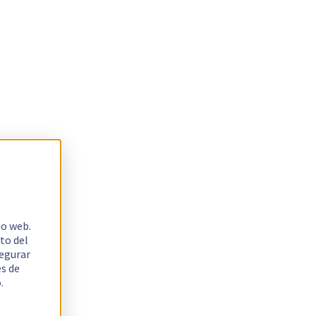
io web.
to del
segurar
es de
.