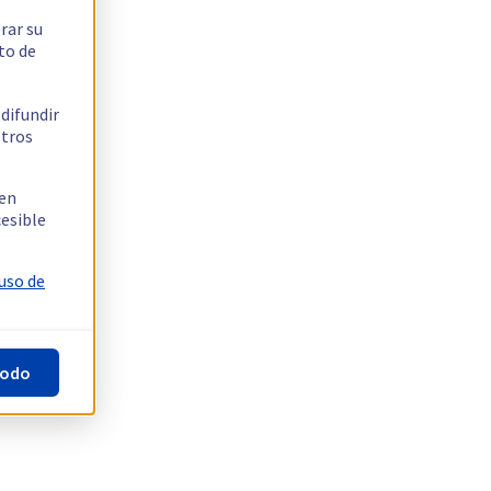
rar su
to de
 difundir
stros
 en
cesible
 uso de
todo