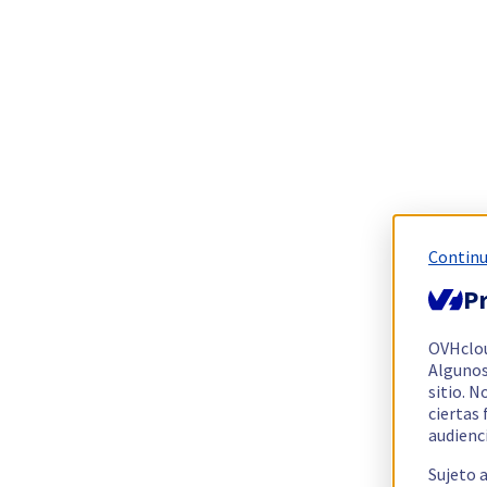
Continu
Pr
OVHclo
Algunos
sitio. N
ciertas
audienc
Sujeto 