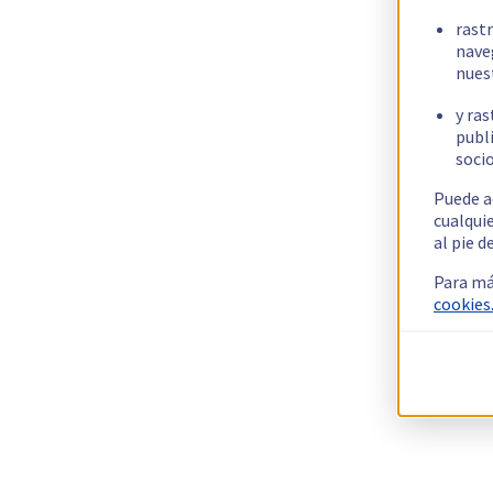
rast
nave
nues
y ras
publi
socio
Puede a
cualqui
al pie d
Para má
cookies