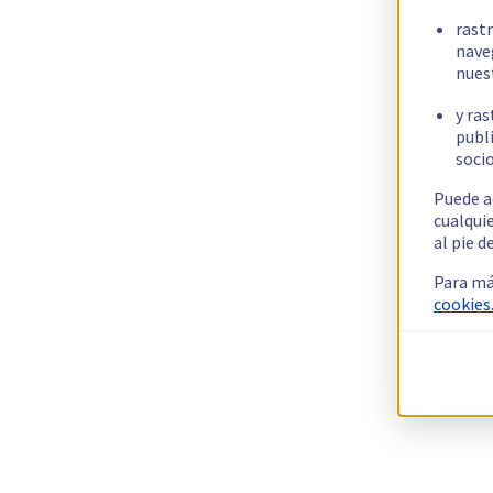
rast
nave
nues
y ras
publi
socio
Puede a
cualqui
al pie d
Para má
cookies