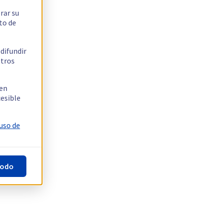
rar su
to de
 difundir
stros
 en
cesible
 uso de
todo