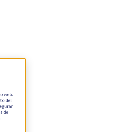
io web.
to del
segurar
es de
.