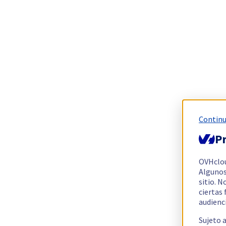
Continu
Pr
OVHclo
Algunos
sitio. N
ciertas
audienc
Sujeto 