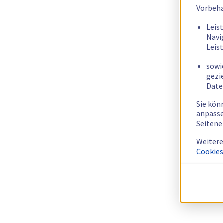
Vorbeha
Leis
Navi
Leis
sowi
gezi
Date
Sie kön
anpasse
Seitene
Weitere
Cookies