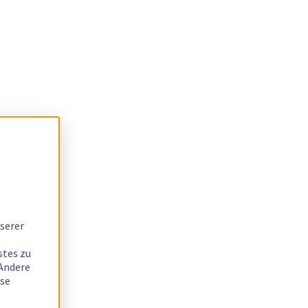
serer
stes zu
 Andere
ese