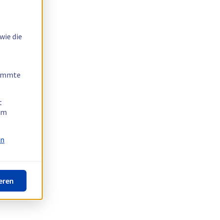
wie die
timmte
t
 am
on
eren