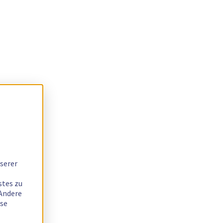
serer
stes zu
 Andere
ese