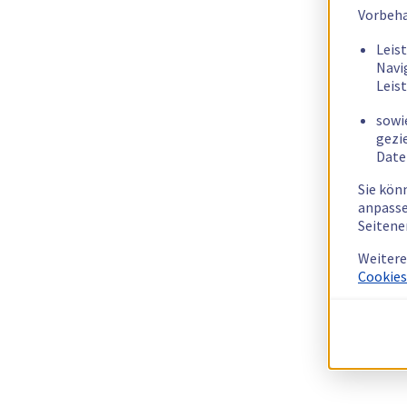
Vorbeha
Leis
Navi
Leis
sowi
gezi
Date
Sie kön
anpasse
Seitene
Weitere
Cookies