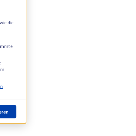
wie die
timmte
t
 am
on
eren