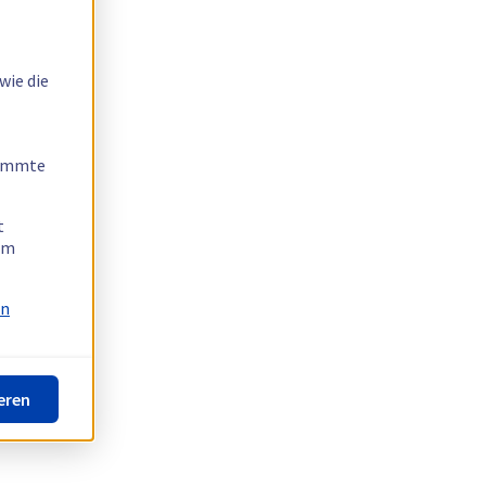
wie die
timmte
t
 am
on
eren