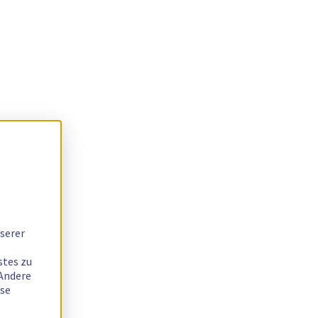
serer
stes zu
 Andere
ese