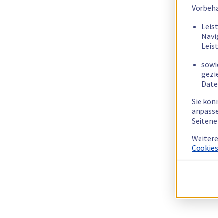
Vorbeha
Leis
Navi
Leis
sowi
gezi
Date
Sie kön
anpasse
Seitene
Weitere
Cookies