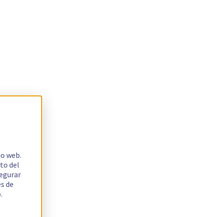
io web.
to del
segurar
es de
.