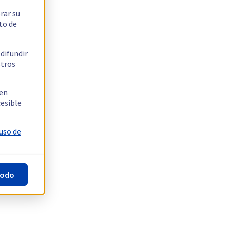
rar su
to de
 difundir
stros
 en
cesible
 uso de
todo