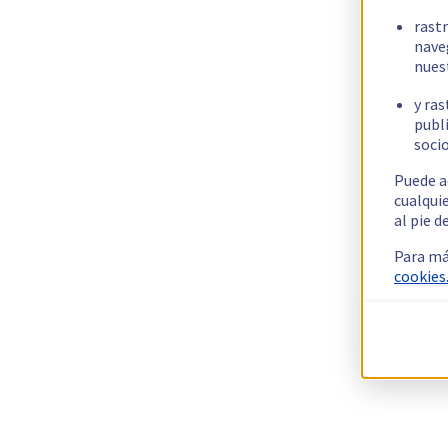
rast
nave
nues
y ras
publi
socio
Puede a
cualqui
al pie d
Para má
cookies