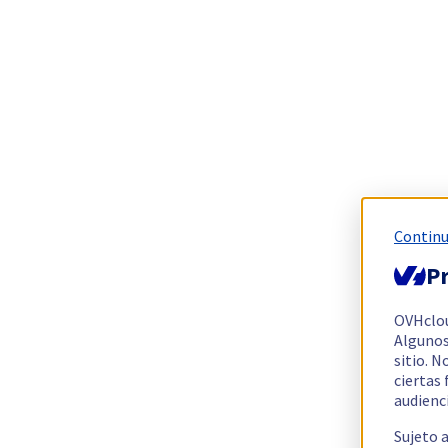
Continu
Pr
OVHclo
Algunos
sitio. N
ciertas
audienc
Sujeto 