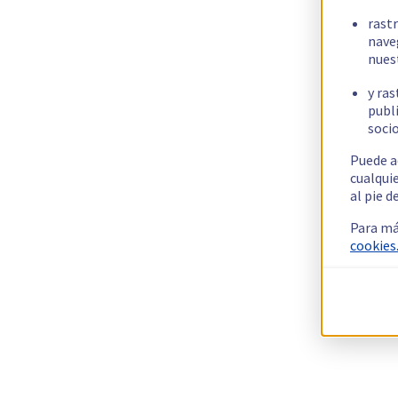
rast
nave
nues
y ras
publi
socio
Puede a
cualqui
al pie d
Para má
cookies