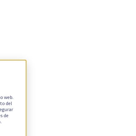
io web.
to del
segurar
es de
.