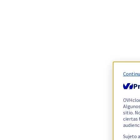
Continu
Pr
OVHclo
Algunos
sitio. N
ciertas
audienc
Sujeto 