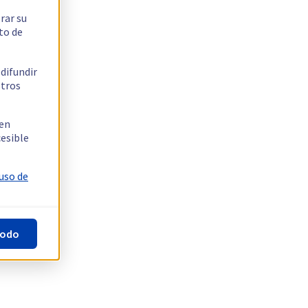
rar su
to de
 difundir
stros
 en
cesible
 uso de
todo