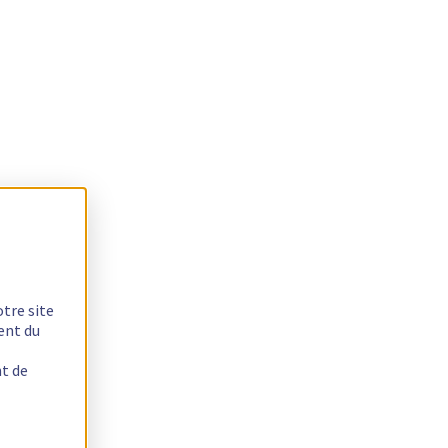
otre site
ent du
nt de