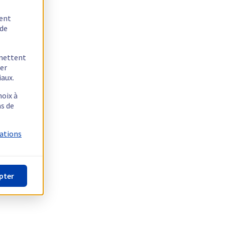
tent
 de
rmettent
ger
iaux.
hoix à
as de
mations
pter