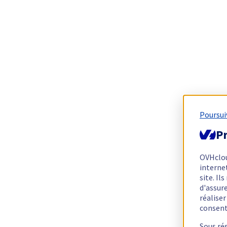
Poursui
Pr
OVHclo
interne
site. I
d'assur
réalise
consen
Sous ré