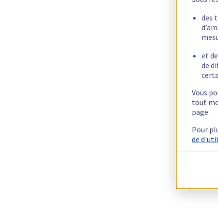
des 
d’am
mesu
et de
de di
certa
Vous pou
tout mo
page.
Pour pl
de d'uti