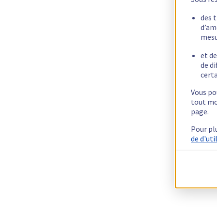
des 
d’am
mesu
et de
de di
certa
Vous pou
tout mo
page.
Pour pl
de d'uti