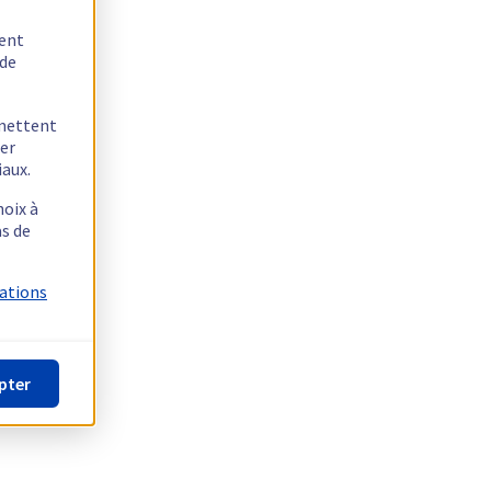
tent
 de
rmettent
ger
iaux.
hoix à
as de
mations
pter