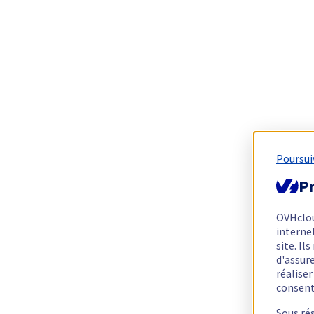
Poursui
Pr
OVHclo
interne
site. I
d'assur
réalise
consen
Sous ré