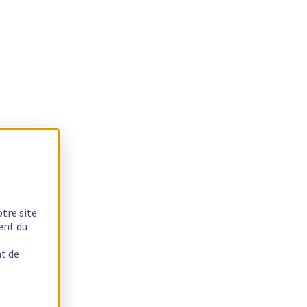
otre site
ent du
nt de