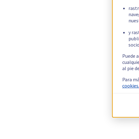
rast
nave
nues
y ras
publi
socio
Puede a
cualqui
al pie d
Para má
cookies