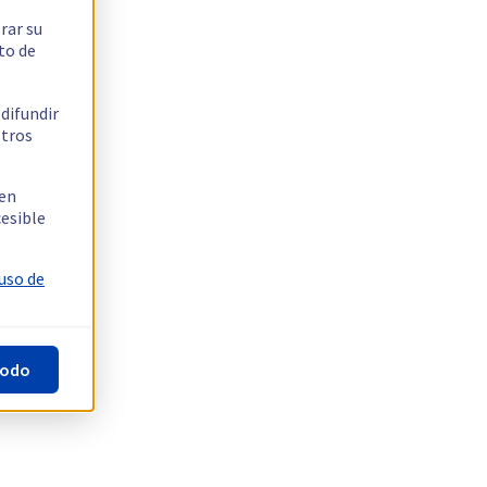
rar su
to de
 difundir
stros
 en
cesible
 uso de
todo