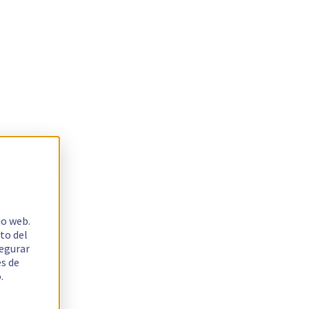
io web.
to del
segurar
es de
.