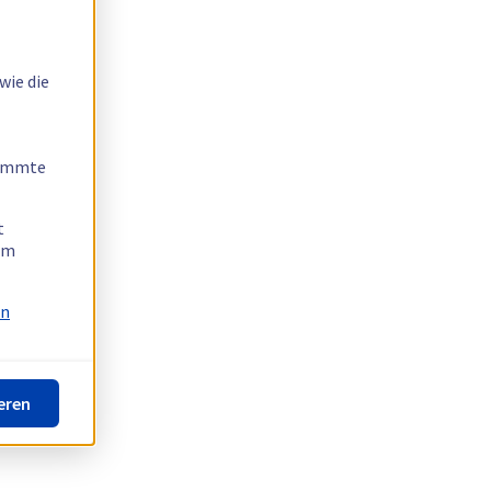
wie die
timmte
t
 am
on
eren