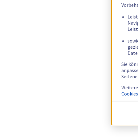
Vorbeha
Leis
Navi
Leis
sowi
gezi
Date
Sie kön
anpasse
Seitene
Weitere
Cookies