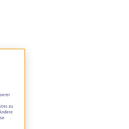
serer
stes zu
 Andere
ese