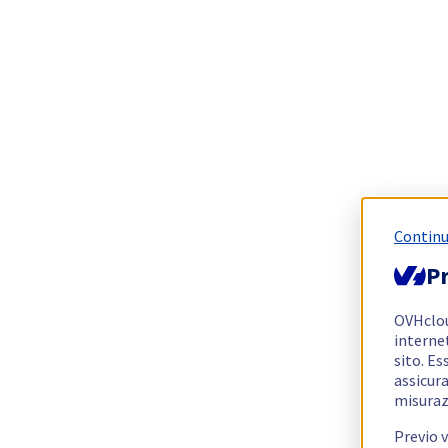
Continu
Pr
OVHclo
interne
sito. Es
assicura
misuraz
Previo 