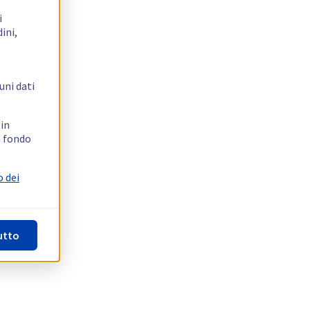
i
ini,
uni dati
 in
n fondo
o dei
utto