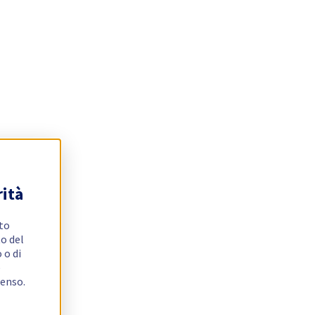
rità
ito
o del
 o di
e
senso.