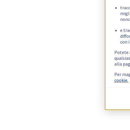
trac
migli
nonc
e tra
diffo
con i
Potete a
qualsias
alla pag
Per mag
cookie.