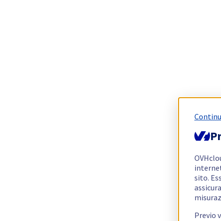
Continu
Pr
OVHclo
interne
sito. Es
assicura
misuraz
Previo 