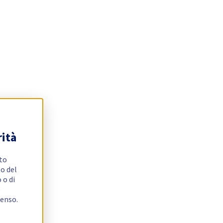
rità
ito
o del
 o di
e
senso.