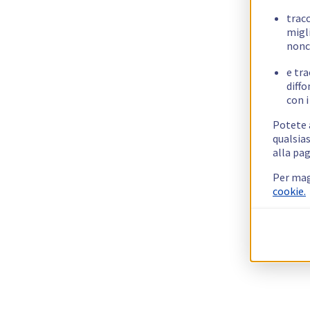
trac
migli
nonc
e tra
diffo
con i
Potete a
qualsias
alla pag
Per mag
cookie.