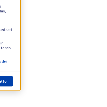
i
ini,
uni dati
 in
n fondo
o dei
utto