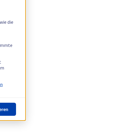
wie die
timmte
t
 am
on
eren