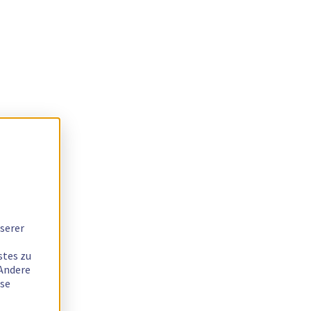
serer
stes zu
 Andere
ese