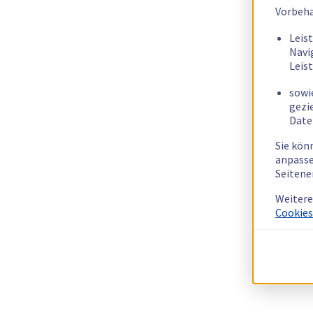
Vorbeha
Leis
Navi
Leis
sowi
gezi
Date
Sie kön
anpasse
Seitene
Weitere
Cookies