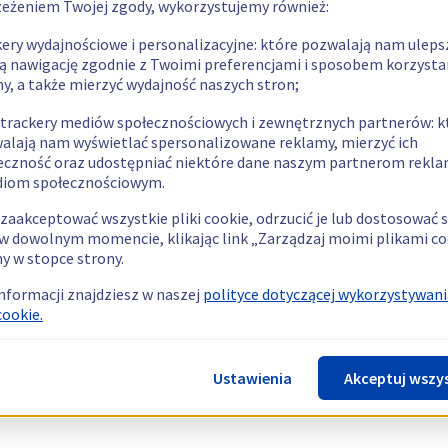
zeżeniem Twojej zgody, wykorzystujemy również:
kery wydajnościowe i personalizacyjne: które pozwalają nam uleps
ą nawigację zgodnie z Twoimi preferencjami i sposobem korzysta
ny, a także mierzyć wydajność naszych stron;
 trackery mediów społecznościowych i zewnętrznych partnerów: k
alają nam wyświetlać spersonalizowane reklamy, mierzyć ich
eczność oraz udostępniać niektóre dane naszym partnerom rek
diom społecznościowym.
zaakceptować wszystkie pliki cookie, odrzucić je lub dostosować 
w dowolnym momencie, klikając link „Zarządzaj moimi plikami co
y w stopce strony.
informacji znajdziesz w naszej
polityce dotyczącej wykorzystywani
cookie.
Ustawienia
Akceptuj wszy