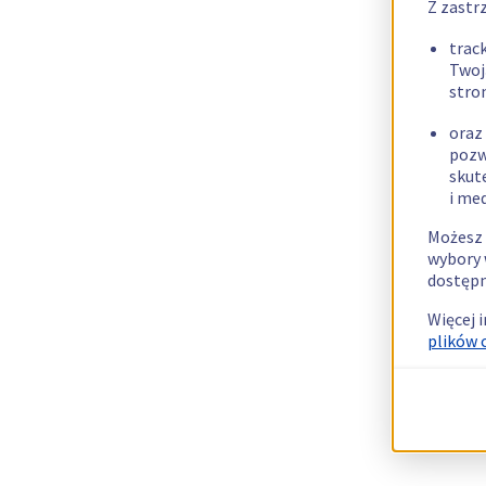
Z zastr
trac
Twoj
stro
oraz
pozw
skut
i me
Możesz 
wybory 
dostępn
Więcej 
plików 