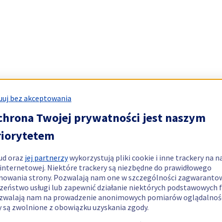
uj bez akceptowania
chrona Twojej prywatności jest naszym
riorytetem
ud oraz
jej partnerzy
wykorzystują pliki cookie i inne trackery na n
 internetowej. Niektóre trackery są niezbędne do prawidłowego
nowania strony. Pozwalają nam one w szczególności zagwaranto
zeństwo usługi lub zapewnić działanie niektórych podstawowych f
zwalają nam na prowadzenie anonimowych pomiarów oglądalnośc
y są zwolnione z obowiązku uzyskania zgody.