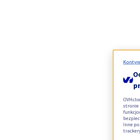
Kontynu
O
p
OVHclo
stronie
funkcjo
bezpiec
Inne po
tracker