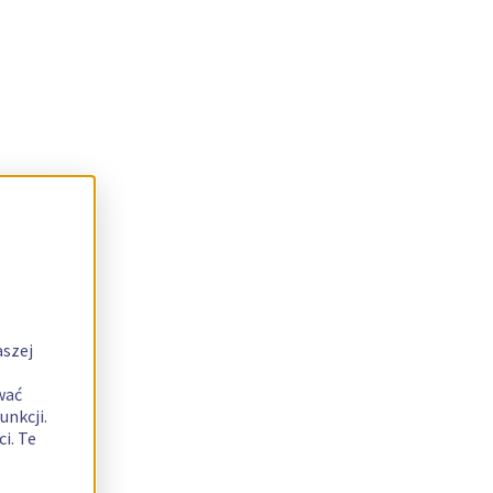
aszej
wać
unkcji.
i. Te