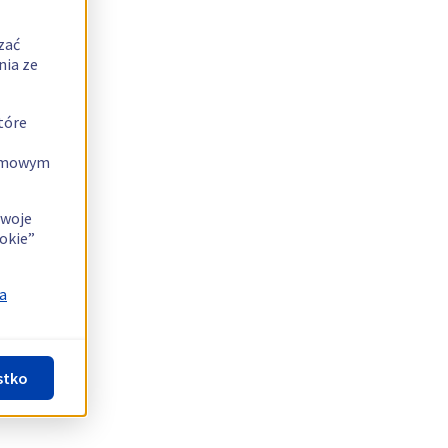
zać
nia ze
tóre
lamowym
swoje
okie”
a
stko