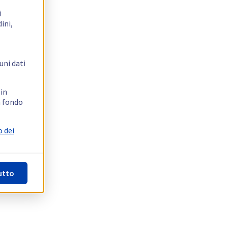
i
ini,
uni dati
 in
n fondo
o dei
utto