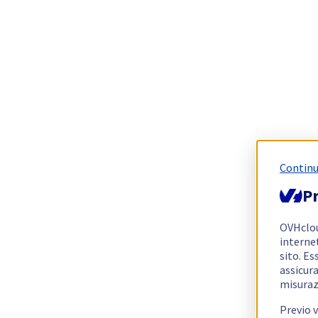
Continu
Pr
OVHclo
interne
sito. Es
assicura
misuraz
Previo 