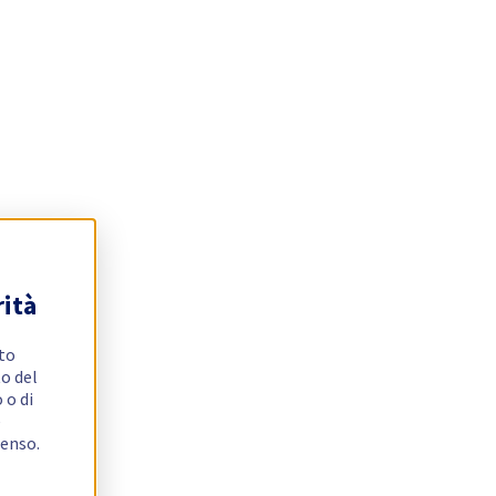
rità
ito
o del
 o di
e
senso.