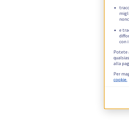
trac
migli
nonc
e tra
diffo
con i
Potete a
qualsias
alla pag
Per mag
cookie.